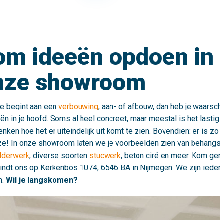
om ideeën opdoen in
nze showroom
je begint aan een
verbouwing
, aan- of afbouw, dan heb je waarschi
ën in je hoofd. Soms al heel concreet, maar meestal is het lasti
nken hoe het er uiteindelijk uit komt te zien. Bovendien: er is zo
e! In onze showroom laten we je voorbeelden zien van behangs
lderwerk
, diverse soorten
stucwerk
, beton ciré en meer. Kom ger
indt ons op Kerkenbos 1074, 6546 BA in Nijmegen. We zijn ied
n.
Wil je langskomen?